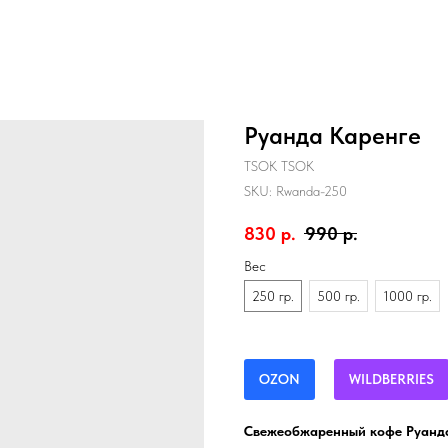
Руанда Каренге
TSOK TSOK
SKU:
Rwanda-250
830
р.
990
р.
Вес
250 гр.
500 гр.
1000 гр.
OZON
WILDBERRIES
Свежеобжаренный кофе Руанда