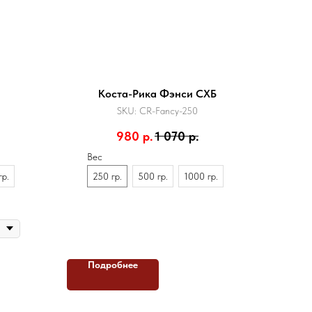
Коста-Рика Фэнси СХБ
SKU:
CR-Fancy-250
980
р.
1 070
р.
Вес
гр.
250 гр.
500 гр.
1000 гр.
Подробнее