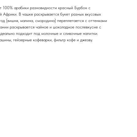
т 100% арабики разновидности красный Бурбон с
й Африки. В чашке раскрывается букет разных вкусовых
год (вишня, малина, смородина) переплетается с оттенками
вании раскрывается чайное и шоколадное послевкусие с
деально подходит под молочные и сливочные напитки.
шины, гейзерные кофеварки, фильтр кофе и джезву.