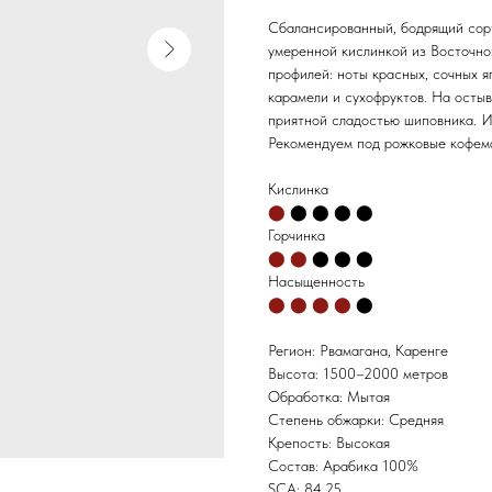
Сбалансированный, бодрящий сор
умеренной кислинкой из Восточно
профилей: ноты красных, сочных я
карамели и сухофруктов. На осты
приятной сладостью шиповника. И
Рекомендуем под рожковые кофема
Кислинка⁣⁣⁣⁣⁣⁣⁣⁣⁣
⬤
⬤
⬤ ⬤ ⬤
Горчинка
⬤ ⬤
⬤
⬤ ⬤
Насыщенность
⬤ ⬤ ⬤ ⬤
⬤
Регион: Рвамагана, Каренге
Высота: 1500–2000 метров
Обработка: Мытая
Степень обжарки: Средняя
Крепость: Высокая
Состав: Арабика 100%
SCA: 84,25