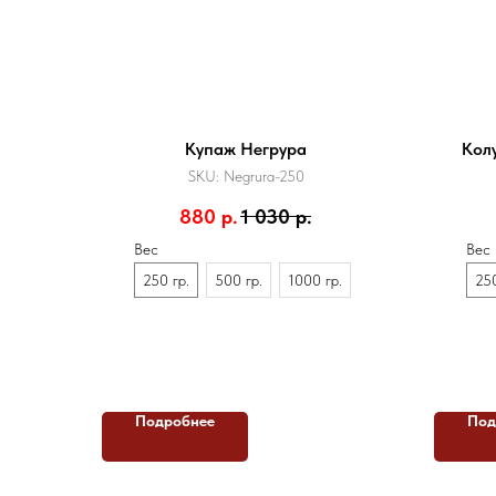
Купаж Негрура
Кол
SKU:
Negrura-250
880
р.
1 030
р.
Вес
Вес
250 гр.
500 гр.
1000 гр.
250
Подробнее
Под