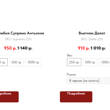
умбия Супремо Антьокия
Вьетнам Далат
SKU:
Supremo-250
SKU:
Dalat-250
950
р.
1 140
р.
910
р.
1 010
р.
Вес
 гр.
500 гр.
1000 гр.
250 гр.
500 гр.
1000 
Помол
робнее
Подробнее