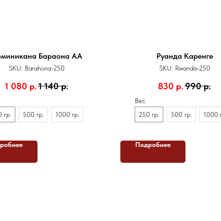
миникана Бараона АА
Руанда Каренге
SKU:
Barahona-250
SKU:
Rwanda-250
1 080
р.
1 140
р.
830
р.
990
р.
Вес
 гр.
500 гр.
1000 гр.
250 гр.
500 гр.
1000 
робнее
Подробнее