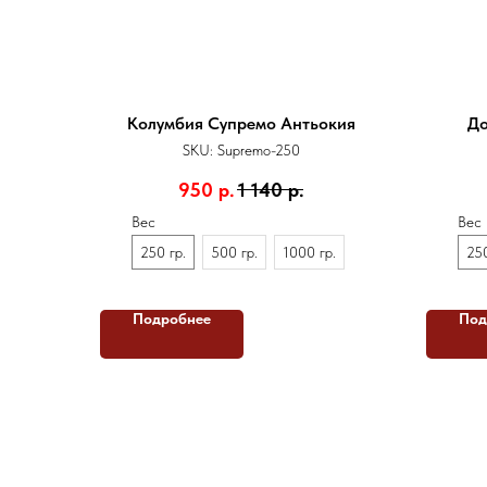
Колумбия Супремо Антьокия
До
SKU:
Supremo-250
950
р.
1 140
р.
Вес
Вес
250 гр.
500 гр.
1000 гр.
250
Подробнее
Под