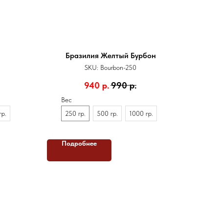
Бразилия Желтый Бурбон
SKU:
Bourbon-250
940
р.
990
р.
Вес
гр.
250 гр.
500 гр.
1000 гр.
Подробнее