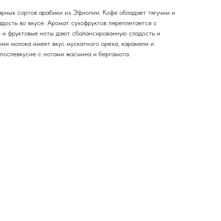
ярных сортов арабики из Эфиопии. Кофе обладает тягучим и
дость во вкусе. Аромат сухофруктов переплетается с
 и фруктовые ноты дают сбалансированную сладость и
ии молока имеет вкус мускатного ореха, карамели и
 послевкусие с нотами жасмина и бергамота.