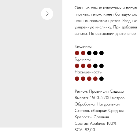
Один из самых известных и попул
плотным телом, имеет большую сла
нежным ароматом цветов. Ягодные
умеренную кислинку. При добавлен
ванили. На остывании длительное
Кислинка⁣⁣⁣⁣⁣⁣⁣⁣⁣
⬤ ⬤
⬤ ⬤ ⬤
Горчинка
⬤ ⬤ ⬤
⬤ ⬤
Насыщенность
⬤ ⬤ ⬤ ⬤
⬤
Регион: Провинция Сидамо
Высота: 1500–2200 метров
Обработка: Натуральная
Степень обжарки: Средняя
Крепость: Средняя
Состав: Арабика 100%
SCA: 82,00