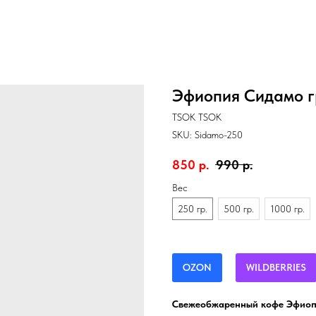
Эфиопия Сидамо г
TSOK TSOK
SKU:
Sidamo-250
850
р.
990
р.
Вес
250 гр.
500 гр.
1000 гр.
OZON
WILDBERRIES
Свежеобжаренный кофе Эфиопия