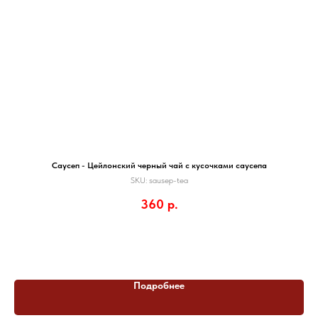
Саусеп - Цейлонский черный чай с кусочками саусепа
SKU:
sausep-tea
360
р.
Подробнее