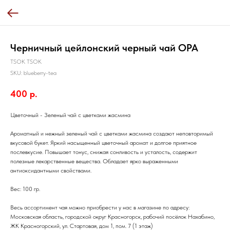
Черничный цейлонский черный чай OPA
TSOK TSOK
SKU:
blueberry-tea
400
р.
Цветочный - Зеленый чай с цветками жасмина
Ароматный и нежный зеленый чай с цветками жасмина создают неповторимый
вкусовой букет. Яркий насыщенный цветочный аромат и долгое приятное
послевкусие. Повышает тонус, снижая сонливость и усталость, содержит
полезные лекарственные вещества. Обладает ярко выраженными
антиоксидантными свойствами.
Вес: 100 гр.
Весь ассортимент чая можно приобрести у нас в магазине по адресу:
Московская область, городской округ Красногорск, рабочий посёлок Нахабино,
ЖК Красногорский, ул. Стартовая, дом 1, пом. 7 (1 этаж)