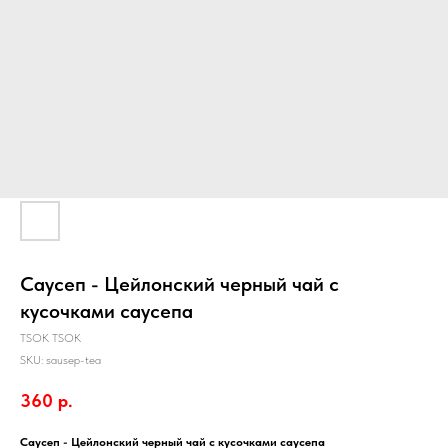
Саусеп - Цейлонский черный чай с
кусочками саусепа
TSOK TSOK
SKU:
sausep-tea
360
р.
Саусеп - Цейлонский черный чай с кусочками саусепа