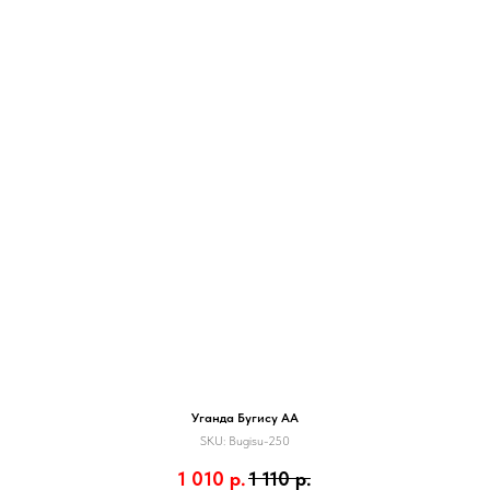
Уганда Бугису АА
SKU:
Bugisu-250
1 010
р.
1 110
р.