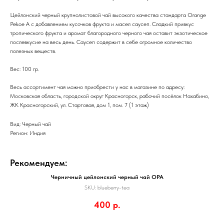
Цейлонский черный крупнолистовой чай высокого качества стандарта Orange
Pekoe A с добавлением кусочков фрукта и масел саусеп. Сладкий привкус
тропического фрукта и аромат благородного черного чая оставит экзотическое
послевкусие на весь день. Саусеп содержит в себе огромное количество
полезных веществ.
Вес: 100 гр.
Весь ассортимент чая можно приобрести у нас в магазине по адресу:
Московская область, городской округ Красногорск, рабочий посёлок Нахабино,
ЖК Красногорский, ул. Стартовая, дом 1, пом. 7 (1 этаж)
Вид: Черный чай
Регион: Индия
Рекомендуем:
Черничный цейлонский черный чай OPA
SKU:
blueberry-tea
400
р.