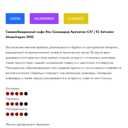
OZON
WILDBERRIES
Я.МАРКЕТ
Свежеобжаренный кофе Эль-Сальвадор Ауачапан СХГ / EL Salvador
Ahuachapan SHG
Высококачественная арабика, разновидности бурбон из центральной Америки,
выращенный на вулканических почвах в тропических лесах. Во вкусе ярко
выражена нота красных ягод, пряных специй, цитруса с оттенками шоколада,
также присутствует медово-миндальная сладость и цветочное послевкусие.
Насыщенное, обволакивающее тело средней крепости, на остывании появляется
винная кислинка. Идеально подходит под капельную, рожковую, гейзерную
кофеварку, а также хорошо раскрывается в эспрессо, кофе по-восточному.
Кислинка⁣⁣⁣⁣⁣⁣⁣⁣⁣
⬤ ⬤
⬤
⬤
⬤
Горчинка
⬤ ⬤ ⬤
⬤ ⬤
Насыщенность
⬤ ⬤ ⬤ ⬤
⬤
Регион: департамент Ауачапан