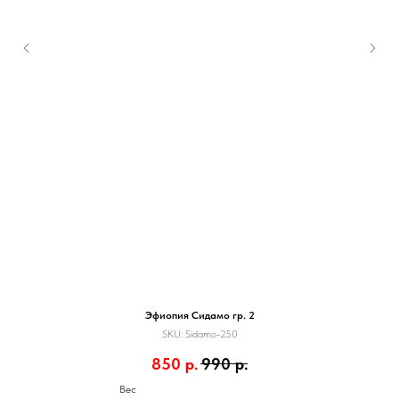
Эфиопия Сидамо гр. 2
SKU:
Sidamo-250
850
р.
990
р.
Вес