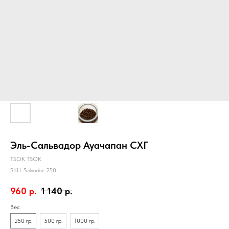
Эль-Сальвадор Ауачапан СХГ
TSOK TSOK
SKU:
Salvador-250
960
р.
1 140
р.
Вес
250 гр.
500 гр.
1000 гр.