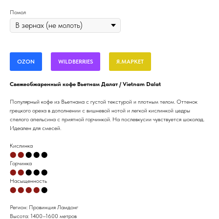
Помол
OZON
WILDBERRIES
Я.МАРКЕТ
Свежеобжаренный кофе Вьетнам Далат / Vietnam Dalat
Популярный кофе из Вьетнама с густой текстурой и плотным телом. Оттенок
грецкого ореха в дополнении с вишневой нотой и легкой кислинкой цедры
спелого апельсина с приятной горчинкой. На послевкусии чувствуется шоколад.
Идеален для смесей.
Кислинка⁣⁣⁣⁣⁣⁣⁣⁣⁣
⬤ ⬤
⬤ ⬤ ⬤
Горчинка
⬤ ⬤
⬤
⬤ ⬤
Насыщенность
⬤ ⬤ ⬤ ⬤
⬤
Регион: Провинция Ламдонг
Высота: 1400–1600 метров